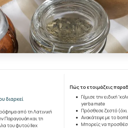
Πώς το ετοιμάζεις παρα
Γέμισε την ειδική “κο
ου διαρκεί
yerba mate
Πρόσθεσε ζεστό (όχι
 ρόφημα από τη Λατινική
Ανακάτεψε με το bomb
την Παραγουάη και τη
Μπορείς να προσθέσει
α του φυτού Ilex