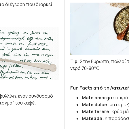
ια διέγερση που διαρκεί
Tip
: Στην Ευρώπη, πολλοί 
νερό 70-80°C.
Fun Facts από τη Λατινικ
φυλλίνη, έναν συνδυασμό
Mate amargo:
πικρό 
ταγμα” του καφέ.
Mate dulce:
μάτε με 
Mate tereré:
κρύο μά
Mateada:
η παράδοση