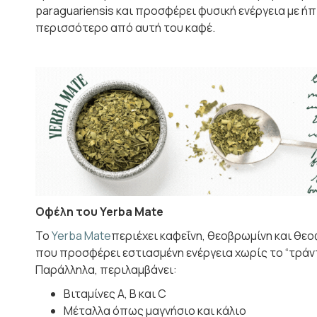
paraguariensis και προσφέρει φυσική ενέργεια με ήπ
περισσότερο από αυτή του καφέ.
Οφέλη του Yerba Mate
Το
Yerba Mate
περιέχει καφεΐνη, θεοβρωμίνη και θεο
που προσφέρει εστιασμένη ενέργεια χωρίς το “τράν
Παράλληλα, περιλαμβάνει:
Βιταμίνες Α, Β και C
Μέταλλα όπως μαγνήσιο και κάλιο