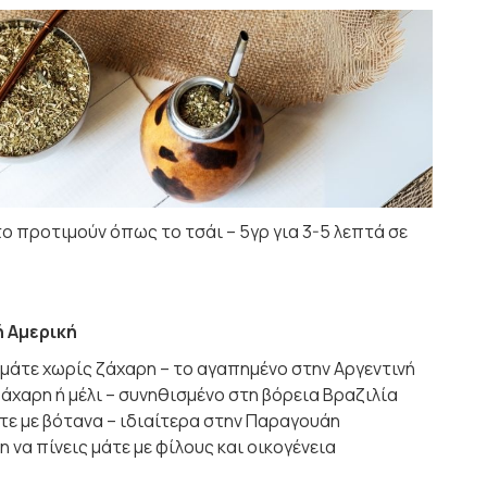
το προτιμούν όπως το τσάι – 5γρ για 3-5 λεπτά σε
ή Αμερική
μάτε χωρίς ζάχαρη – το αγαπημένο στην Αργεντινή
ζάχαρη ή μέλι – συνηθισμένο στη βόρεια Βραζιλία
τε με βότανα – ιδιαίτερα στην Παραγουάη
 να πίνεις μάτε με φίλους και οικογένεια