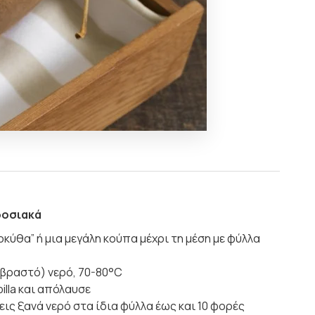
δοσιακά
λοκύθα” ή μια μεγάλη κούπα μέχρι τη μέση με φύλλα
 βραστό) νερό, 70-80°C
illa και απόλαυσε
ς ξανά νερό στα ίδια φύλλα έως και 10 φορές