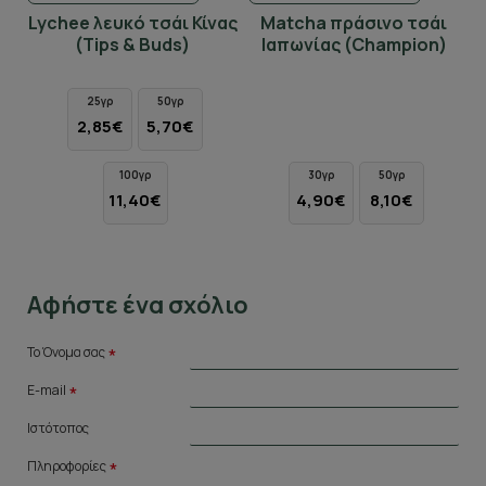
ο
Lychee λευκό τσάι Κίνας
Matcha πράσινο τσάι
(Tips & Buds)
Ιαπωνίας (Champion)
25γρ
50γρ
2,85€
5,70€
100γρ
30γρ
50γρ
11,40€
4,90€
8,10€
Αφήστε ένα σχόλιο
Το Όνομα σας
E-mail
Ιστότοπος
Πληροφορίες