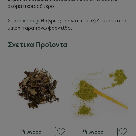
ακόμα περισσότερο.
Στο
madras.gr
θα βρεις τσάγια που αξίζουν αυτή τη
μικρή παραπάνω φροντίδα.
Σχετικά Προϊοντα
Αγορά
Αγορά