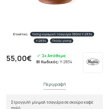
Ετικέτες:
Yixing κεραμική τσαγιέρα 380ml Y-2834
Y-2834
Πηλός yixing
Σε Απόθεμα
55,00€
Κωδικός:
Y-2834
Περιγραφή
Στρογγυλή μίνιμαλ τσαγιέρα σε σκούρο καφέ
πηλό.