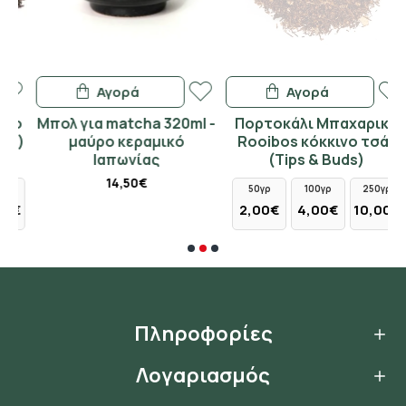
Αγορά
Αγορά
ο
Μπολ για matcha 320ml -
Πορτοκάλι Μπαχαρικά
)
μαύρο κεραμικό
Rooibos κόκκινο τσάι
Ιαπωνίας
(Tips & Buds)
14,50€
50γρ
100γρ
250γρ
€
2,00€
4,00€
10,00€
Πληροφορίες
Λογαριασμός