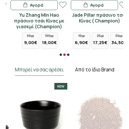
Αγορά
Αγορά
Yu Zhang Min Hao
Jade Pillar πράσινο τσάι
πράσινο τσάι Κίνας με
Κίνας ( Champion)
γιασεμί (Champion)
50γρ
100γρ
10γρ
25γρ
50γρ
9,00€
18,00€
6,90€
17,25€
34,50€
Μπορεί να σας αρέσει
Από το ίδιο Brand
NEW