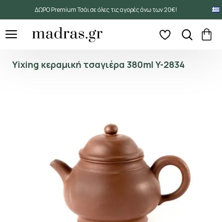
ΔΩΡΟ Premium Τσάι σε όλες τις αγορές άνω των 20€!
Yixing κεραμική τσαγιέρα 380ml Y-2834