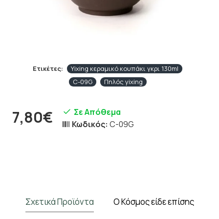
Ετικέτες:
Yixing κεραμικό κουπάκι γκρι 130ml
C-09G
Πηλός yixing
Σε Απόθεμα
7,80€
Κωδικός:
C-09G
Σχετικά Προϊόντα
Ο Κόσμος είδε επίσης