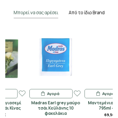
Μπορεί να σας αρέσει
Από το ίδιο Brand
Αγορά
Αγορά
μί
Madras Earl grey μαύρο
Μαντεμένια τσαγιέρα
ς
τσάι Κεϋλάνης 10
795ml - ραφ
φακελάκια
69,50€