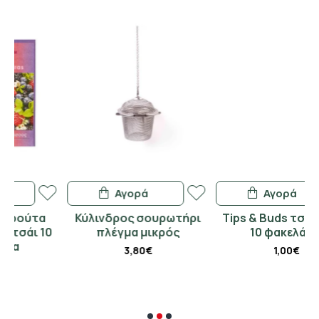
Αγορά
Αγορά
α
Κύλινδρος σουρωτήρι
Tips & Buds τσουκνίδα
10
πλέγμα μικρός
10 φακελάκια
3,80€
1,00€