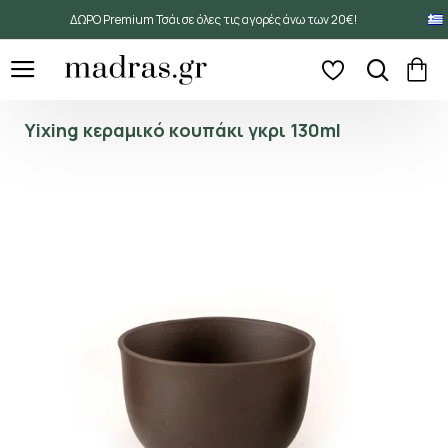
ΔΩΡΟ Premium Τσάι σε όλες τις αγορές άνω των 20€!
Yixing κεραμικό κουπάκι γκρι 130ml