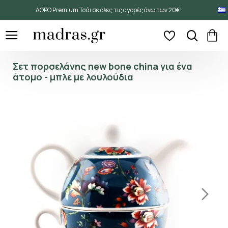
ΔΩΡΟ Premium Τσάι σε όλες τις αγορές άνω των 20€!
Σετ πορσελάνης new bone china για ένα
άτομο - μπλε με λουλούδια