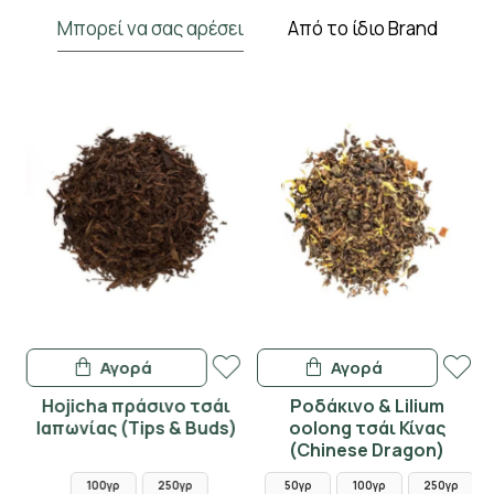
Μπορεί να σας αρέσει
Από το ίδιο Brand
Αγορά
Αγορά
άι
Hojicha πράσινο τσάι
Ροδάκινο & Lilium
Ιαπωνίας (Tips & Buds)
oolong τσάι Κίνας
(Chinese Dragon)
100γρ
250γρ
50γρ
100γρ
250γρ