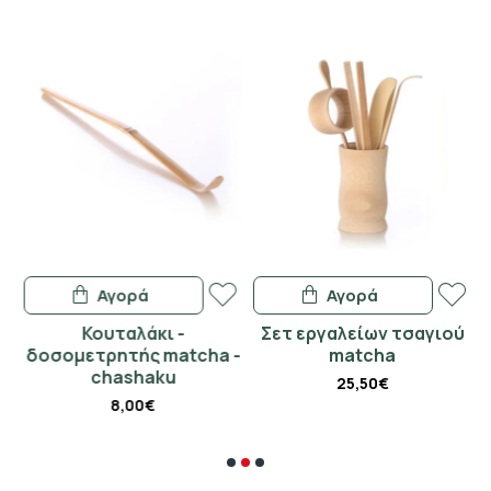
Αγορά
Αγορά
Κουταλάκι -
Σετ εργαλείων τσαγιού
-
δοσομετρητής matcha -
matcha
chashaku
25,50€
8,00€