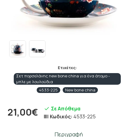
Ετικέτες:
Σετ πορσελάνης new bone china για ένα άτομο -
μπλε με λουλούδια
4533-225
New bone china
Σε Απόθεμα
21,00€
Κωδικός:
4533-225
Περιγραφή