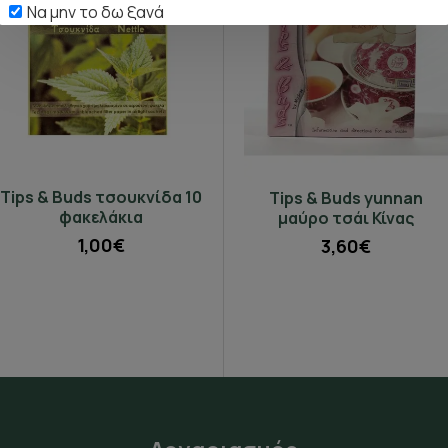
Να μην το δω ξανά
Tips & Buds τσουκνίδα 10
Πικραμύγδαλο πράσινο
Tips & Buds yunnan
φακελάκια
τσάι Κίνας (Chinese
μαύρο τσάι Κίνας
Dragon)
1,00€
3,60€
50γρ
100γρ
250γρ
2,05€
4,10€
10,25€