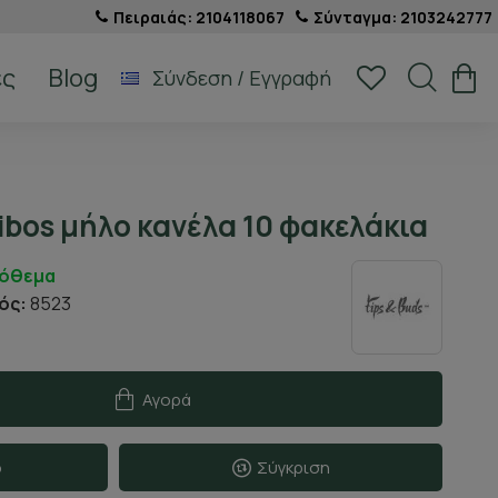
Πειραιάς: 2104118067
Σύνταγμα: 2103242777
ές
Blog
Σύνδεση / Εγγραφή
oibos μήλο κανέλα 10 φακελάκια
πόθεμα
ός:
8523
Αγορά
ο
Σύγκριση