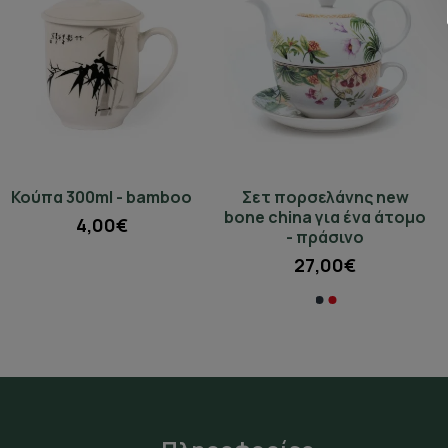
Κούπα 300ml - bamboo
Σετ πορσελάνης new
Assam FTGFOP1
Μαντεμένια τσαγιέρα
bone china για ένα άτομο
Mangalam μαύρο τσάι
695ml - πορτοκαλί
4,00€
- πράσινο
Ινδίας (Champion)
65,50€
27,00€
25γρ
50γρ
100γρ
3,00€
6,00€
12,00€