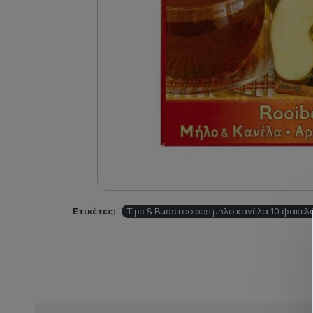
Ετικέτες:
Tips & Buds rooibos μήλο κανέλα 10 φακελ