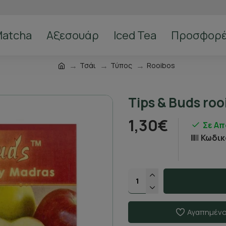
atcha
Αξεσουάρ
Iced Tea
Προσφορ
Τσάι
Τύπος
Rooibos
Tips & Buds ro
1,30€
Σε Α
Κωδικ
Αγαπημέν