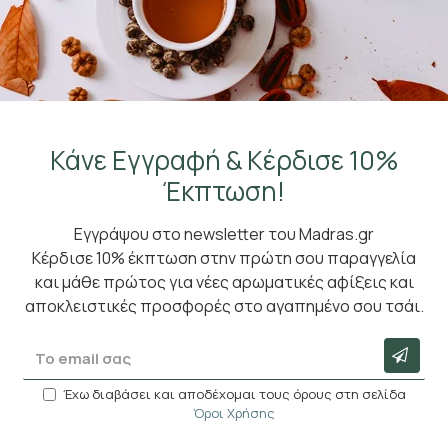
 γεύση του μήλου και την αρωματική κανέλ
α! Αυτός ο σ
θε φακελάκι περιέχει 1,5 γραμμάριο, ιδανικό για μια ζεστή κ
ει τη μέγιστη φρεσκάδα και ευκολία στη χρήση.
μορφή; Δείτε τη διαθέσιμη επιλογή
εδώ
!
Κάνε Εγγραφή & Κέρδισε 10%
ο Μήλο απ' την Πόλη σε
φακελάκια
ή
χύμα
!
Έκπτωση!
Εγγράψου στο newsletter του Madras.gr
Κέρδισε 10% έκπτωση στην πρώτη σου παραγγελία
και μάθε πρώτος για νέες αρωματικές αφίξεις και
αποκλειστικές προσφορές στο αγαπημένο σου τσάι.
ίδε επίσης
Μπορεί ν
Έχω διαβάσει και αποδέχομαι τους όρους στη σελίδα
Όροι Χρήσης