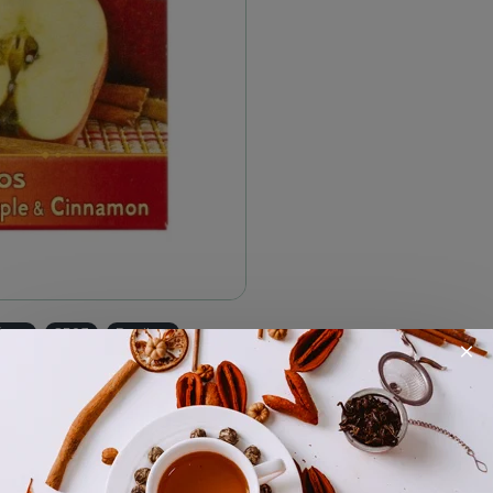
άκια
8523
Rooibos
Περιγραφή