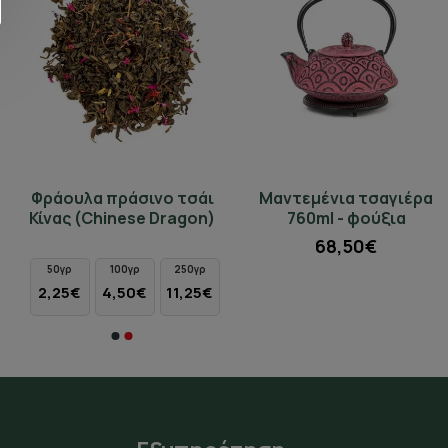
Φράουλα πράσινο τσάι
Μαντεμένια τσαγιέρα
Κίνας (Chinese Dragon)
760ml - φούξια
68,50€
50γρ
100γρ
250γρ
2,25€
4,50€
11,25€