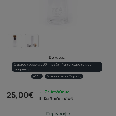
Ετικέτες:
Θερμός γυάλινο 500ml με διπλά τοιχώματα και
σουρωτήρι
4146
Μπουκάλια - Θερμός
Σε Απόθεμα
25,00€
Κωδικός:
4146
Περιγραφή