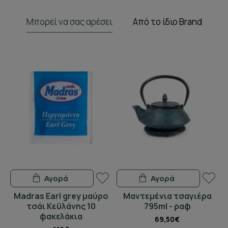
Μπορεί να σας αρέσει
Από το ίδιο Brand
Αγορά
Αγορά
Madras Earl grey μαύρο
Μαντεμένια τσαγιέρα
Γ
τσάι Κεϋλάνης 10
795ml - ραφ
φακελάκια
69,50€