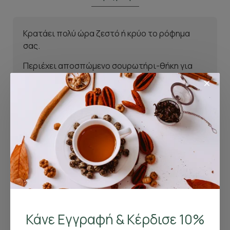
Κρατάει πολύ ώρα ζεστό ή κρύο το ρόφημα
σας.
Περιέχει αποσπώμενο σουρωτήρι-θήκη για
τσάι ή βοτανα.
Προσοχή: δεν γεμίζουμε ποτέ το θερμός με
αναψυκτικό με ανθρακικό.
Σχετικά Προϊόντα
Ο Κόσμος είδε επίσης
Κάνε Εγγραφή & Κέρδισε 10%