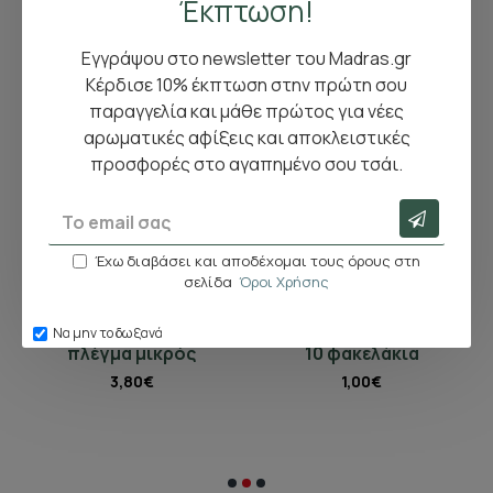
Έκπτωση!
Εγγράψου στο newsletter του Madras.gr
Κέρδισε 10% έκπτωση στην πρώτη σου
παραγγελία και μάθε πρώτος για νέες
αρωματικές αφίξεις και αποκλειστικές
προσφορές στο αγαπημένο σου τσάι.
Έχω διαβάσει και αποδέχομαι τους όρους στη
σελίδα
Όροι Χρήσης
Αγορά
Αγορά
Κύλινδρος σουρωτήρι
Tips & Buds τσουκνίδα
Να μην το δω ξανά
πλέγμα μικρός
10 φακελάκια
3,80€
1,00€